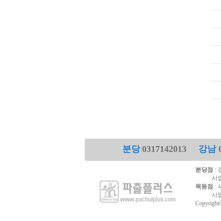
분당
0317142013
강남
0
분당점
: 
사업자번호
목동점
: 
사업자번호
Copyrightⓒ