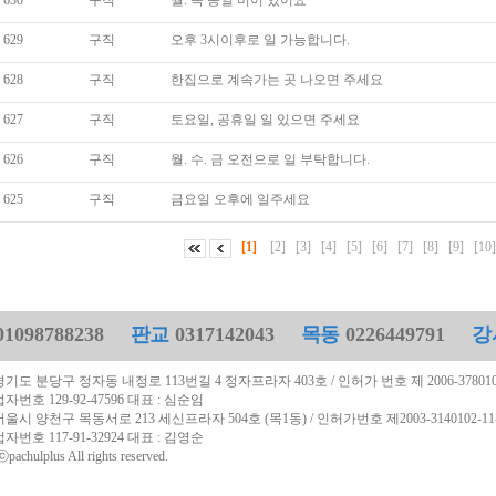
630
구직
월. 목 종일 비어 있어요
629
구직
오후 3시이후로 일 가능합니다.
628
구직
한집으로 계속가는 곳 나오면 주세요
627
구직
토요일, 공휴일 일 있으면 주세요
626
구직
월. 수. 금 오전으로 일 부탁합니다.
625
구직
금요일 오후에 일주세요
[1]
[2]
[3]
[4]
[5]
[6]
[7]
[8]
[9]
[10
1098788238
판교
0317142043
목동
0226449791
강
경기도 분당구 정자동 내정로 113번길 4 정자프라자 403호 / 인허가 번호 제 2006-3780106-
 129-92-47596 대표 : 심순임
서울시 양천구 목동서로 213 세신프라자 504호 (목1동) / 인허가번호 제2003-3140102-11-5
 117-91-32924 대표 : 김영순
pachulplus All rights reserved.