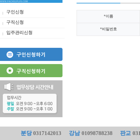
구인신청
*
이름
구직신청
*
비밀번호
입주관리신청
분당
0317142013
강남
01098788238
판교
031