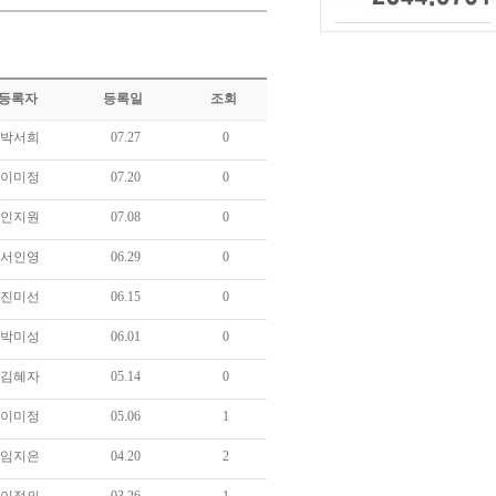
등록자
등록일
조회
박서희
07.27
0
이미정
07.20
0
인지원
07.08
0
서인영
06.29
0
진미선
06.15
0
박미성
06.01
0
김혜자
05.14
0
이미정
05.06
1
임지은
04.20
2