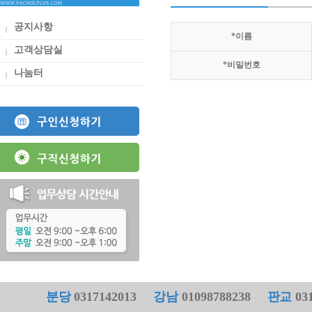
공지사항
*
이름
고객상담실
*
비밀번호
나눔터
분당
0317142013
강남
01098788238
판교
031