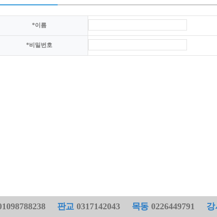
*
이름
*
비밀번호
1098788238
판교
0317142043
목동
0226449791
강